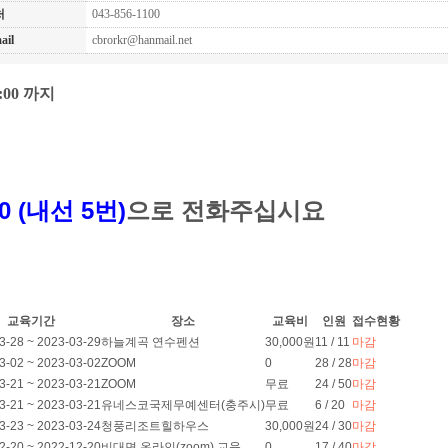
처
043-856-1100
ail
cbrorkr@hanmail.net
8:00
까지
00 (내선 5번)
으로 전화주십시요
교육기간
장소
교육비
인원
접수현황
3-28 ~ 2023-03-29
하늘계곡 연수펜션
30,000원
11 / 11
마감
3-02 ~ 2023-03-02
ZOOM
0
28 / 28
마감
3-21 ~ 2023-03-21
ZOOM
무료
24 / 50
마감
3-21 ~ 2023-03-21
유네스코국제무예센터(충주시)
무료
6 / 20
마감
3-23 ~ 2023-03-24
청풍리조트힐하우스
30,000원
24 / 30
마감
2-20 ~ 2022-12-20
비대면 온라인(zoom) 교육
0
17 / 40
마감