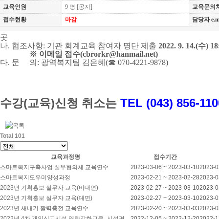
교육인원
9 명
[공지]
교육문의
접수현황
마감
담당자 e.m
곳
나
.
협조사항
:
기관 회계교육 참여자 명단 제출
2022. 9. 14.(
수
) 1
※
이메일 접수
(cbrorkr@hanmail.net)
다
.
문 의
:
광역복지팀 김은혜
(
☎
070-4221-9878)
수강(교육)신청 취소는
TEL (043) 856-11
Total 101
교육과정명
접수기간
스마트복지구축사업 실무협의체 교육연수
2023-03-06 ~ 2023-03-10
2023-0
스마트복지도우미양성과정
2023-02-21 ~ 2023-02-28
2023-0
2023년 기획홍보 실무자 교육(비대면)
2023-02-27 ~ 2023-03-10
2023-0
2023년 기획홍보 실무자 교육(대면)
2023-02-27 ~ 2023-03-10
2023-0
2023년 새내기 활력충전 교육연수
2023-02-20 ~ 2023-03-03
2023-0
2022년 4차 개인신고시설 역량강화교육_시설평…
2022-12-05 ~ 2022-12-20
2022-1