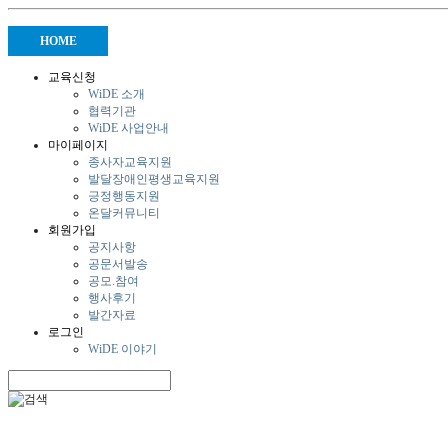
HOME
교육신청
WiDE 소개
협력기관
WiDE 사업안내
마이페이지
종사자교육지원
발달장애인평생교육지원
긍정행동지원
온달커뮤니티
회원가입
공지사항
공문서발송
공모.참여
행사후기
발간자료
로그인
WiDE 이야기