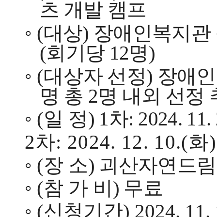
츠 개발 캠프
◦
(
대상
)
장애인복지관 
(
회기당
12
명
)
◦
(
대상
자 선정
)
장애인
명 총
2
명 내외 선정
◦
(
일 정
) 1
차
:
2
024. 11. 
2
차
: 2024. 12. 10.(
화
◦
(
장 소
)
괴산자연드림
◦
(
참 가 비
)
무료
◦
(
신청기간
) 2024. 11. 