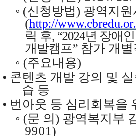
◦
(
신청방법
)
광역지원
(
http://www.cbredu.or.
릭 후
,
“2024
년 장애
개발캠
프
”
참가 개별
◦
(
주요내용
)
•
콘텐츠 개발 강의 및 
습 등
•
번아웃 등 심리회복을 
◦
(
문 의
)
광역복지부 
9901)